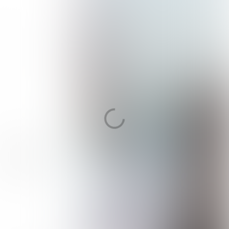
Bezoekadres
Schuine Hondsbosschelaan 45
1851 HN Heiloo
Postadres
Schuine Hondsbosschelaan 45
1851 HN Heiloo
Telefonisch
Wij zijn telefonisch bereikbaar van maandag
t/m vrijdag van 8.30 - 12.30 uur en van 13.30 -
17.00 uur via telefoonnummer (072) 8 222 888.
Spoed?
Voor spoedreparaties kunt u 7 dagen per